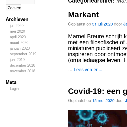
Categoriearchief:
Mar
Markant
Archieven
Geplaatst op
31 juli 2020
door
J
juli 2020
mei 2020
Marnel Breure schrijft 
april 2020
met een filosofische of
maart 2020
miniaturen publiceert z
januari 2020
inspireren door ontmoet
september 2019
(on)alledaagse leven. H
juni 2019
december 2018
…
Lees verder ...
november 2018
Meta
Login
Covid-19: een g
Geplaatst op
15 mei 2020
door