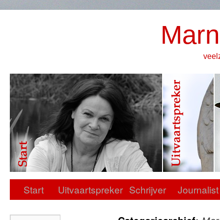
Marn
veel
Start
Uitvaartspreker
Schrijver
Journalist