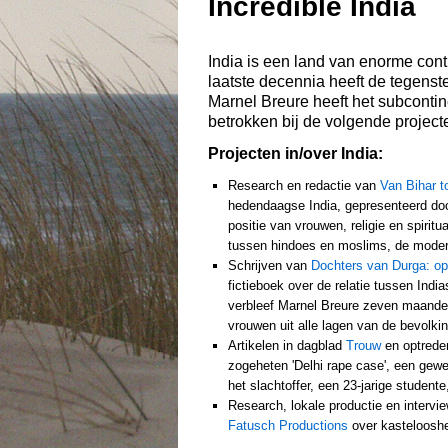
Incredible India
India is een land van enorme con
laatste decennia heeft de tegenst
Marnel Breure heeft het subconti
betrokken bij de volgende project
Projecten in/over India:
Research en redactie van
Van Bihar t
hedendaagse India, gepresenteerd door
positie van vrouwen, religie en spirit
tussen hindoes en moslims, de modern
Schrijven van
Dochters van Durga: op
fictieboek over de relatie tussen Ind
verbleef Marnel Breure zeven maanden
vrouwen uit alle lagen van de bevolkin
Artikelen in dagblad
Trouw
en optreden
zogeheten 'Delhi rape case', een gewe
het slachtoffer, een 23-jarige student
Research, lokale productie en interv
Fatusch Productions
over kastelooshe