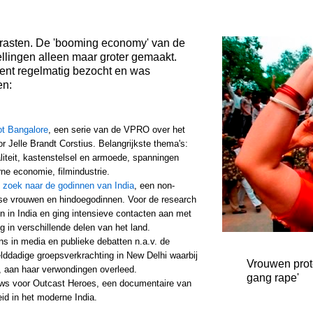
trasten. De 'booming economy' van de
ellingen alleen maar groter gemaakt.
nent regelmatig bezocht en was
en:
ot Bangalore
, een serie van de VPRO over het
 Jelle Brandt Corstius. Belangrijkste thema's:
ualiteit, kastenstelsel en armoede, spanningen
e economie, filmindustrie.
 zoek naar de godinnen van India
, een non-
iase vrouwen en hindoegodinnen. Voor de research
 in India en ging intensieve contacten aan met
g in verschillende delen van het land.
s in media en publieke debatten n.a.v. de
lddadige groepsverkrachting in New Delhi waarbij
Vrouwen prote
e, aan haar verwondingen overleed.
gang rape'
iews voor Outcast Heroes, een documentaire van
id in het moderne India.