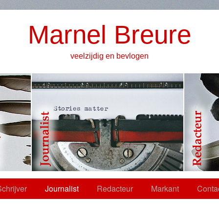
Marnel Breure
veelzijdig en bevlogen
chrijver
Journalist
Redacteur
Markant
Conta