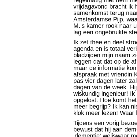
regelmatig met hem me
vrijdagavond bracht ik
samenkomst terug naar 
Amsterdamse Pijp, waar
M.'s kamer rook naar ur
lag een ongebruikte st
Ik zet thee en deel stro
agenda en is totaal verb
bladzijden mijn naam zi
leggen dat dat op de af
maar de informatie komt 
afspraak met vriendin 
pas vier dagen later zal
dagen van de week. Hij 
wiskundig ingenieur! I
opgelost. Hoe komt het 
meer begrijp? Ik kan ni
klok meer lezen! Waar 
Tijdens een vorig bezo
bewust dat hij aan deme
'dementie' weliswaar met