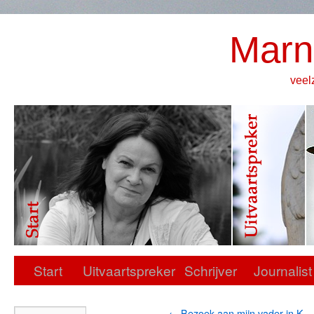
Marn
veel
Start
Uitvaartspreker
Schrijver
Journalist
←
Bezoek aan mijn vader in K.