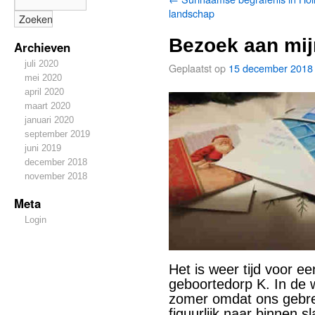
landschap
Bezoek aan mij
Archieven
juli 2020
Geplaatst op
15 december 2018
mei 2020
april 2020
maart 2020
januari 2020
september 2019
juni 2019
december 2018
november 2018
Meta
Login
Het is weer tijd voor e
geboortedorp K. In de w
zomer omdat ons gebrekk
figuurlijk naar binnen sl