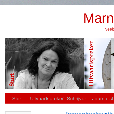
Marn
veel
Start
Uitvaartspreker
Schrijver
Journalist
←
Surinaamse begrafenis in Hol