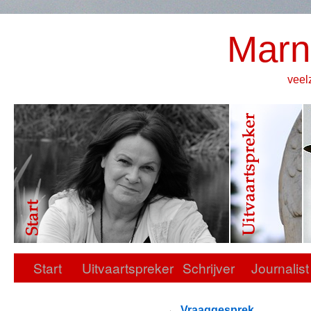
Marn
veel
Start
Uitvaartspreker
Schrijver
Journalist
←
Vraaggesprek