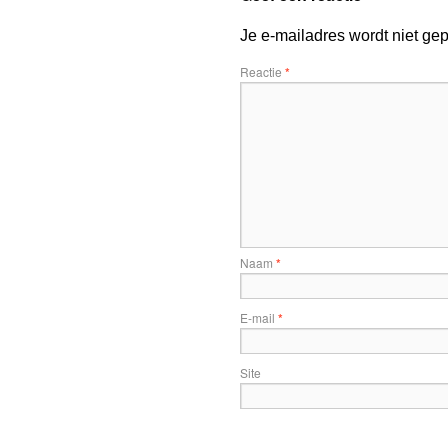
Je e-mailadres wordt niet gep
Reactie
*
Naam
*
E-mail
*
Site