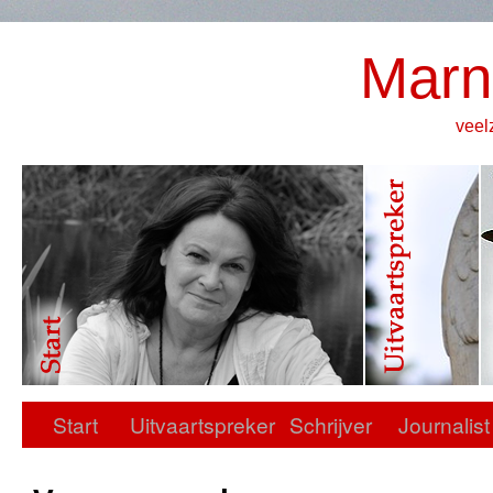
Marn
veel
Start
Uitvaartspreker
Schrijver
Journalist