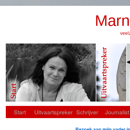
Marn
veel
Start
Uitvaartspreker
Schrijver
Journalist
←
Bezoek aan mijn vader in