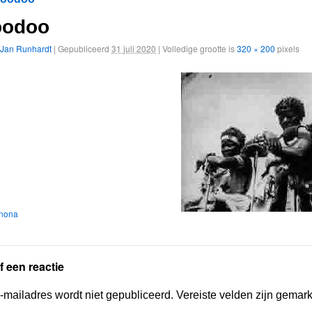
oodoo
Jan Runhardt
|
Gepubliceerd
31 juli 2020
|
Volledige grootte is
320 × 200
pixels
nona
f een reactie
-mailadres wordt niet gepubliceerd.
Vereiste velden zijn gemar