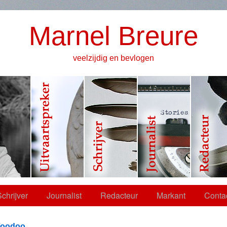
Marnel Breure
veelzijdig en bevlogen
chrijver
Journalist
Redacteur
Markant
Conta
oodoo