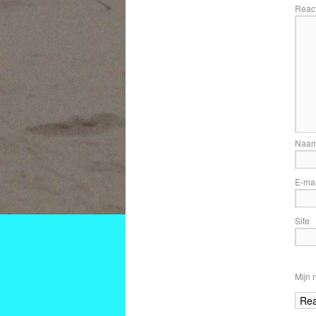
Reac
Naa
E-ma
Site
Mijn 