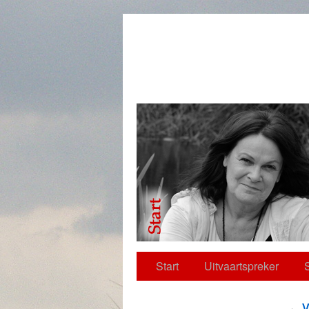
Neem contact op
Start
Uitvaartspreker
S
←
V