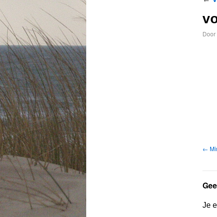
v
Door
Mi
Gee
Je e