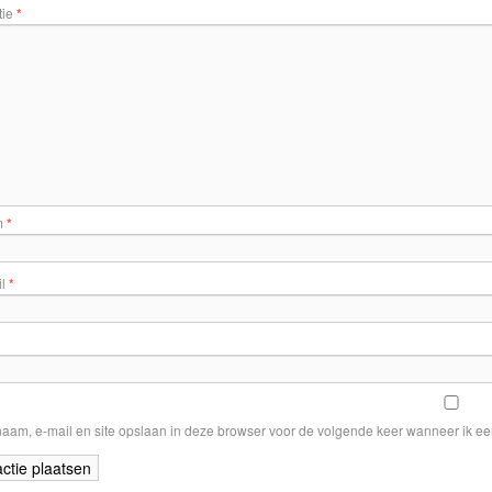
tie
*
m
*
il
*
naam, e-mail en site opslaan in deze browser voor de volgende keer wanneer ik een