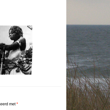
keerd met
*