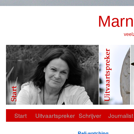
Marn
veel
Start
Uitvaartspreker
Schrijver
Journalist
←
Reli-watching