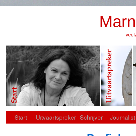
Marn
veel
Start
Uitvaartspreker
Schrijver
Journalist