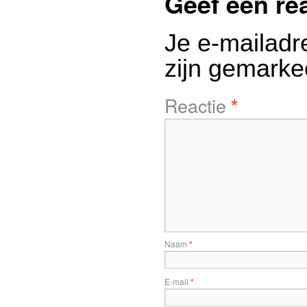
Geef een re
Je e-mailadr
zijn gemark
Reactie
*
Naam
*
E-mail
*