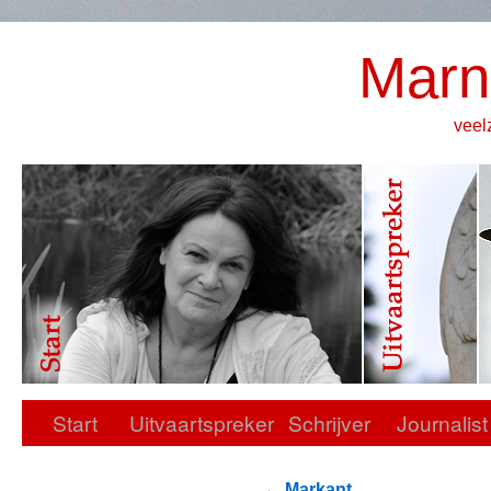
Marn
veel
Start
Uitvaartspreker
Schrijver
Journalist
←
Markant