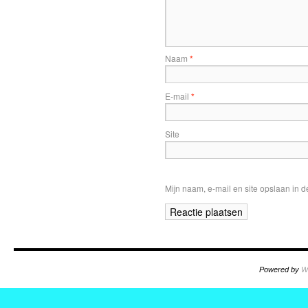
Naam
*
E-mail
*
Site
Mijn naam, e-mail en site opslaan in 
Powered by
W