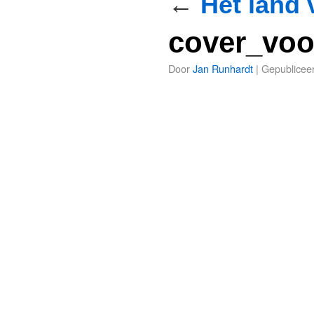
←
Het land 
cover_vo
Door
Jan Runhardt
|
Gepublicee