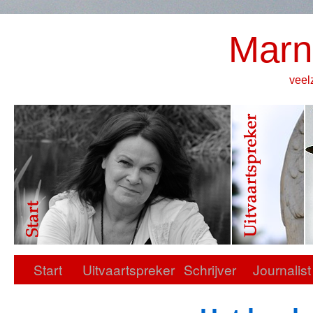
Marn
veel
Start
Uitvaartspreker
Schrijver
Journalist