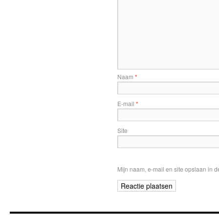
Naam
*
E-mail
*
Site
Mijn naam, e-mail en site opslaan in 