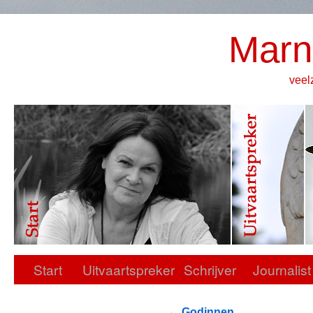
Marn
veel
Start
Uitvaartspreker
Schrijver
Journalist
←
Godinnen